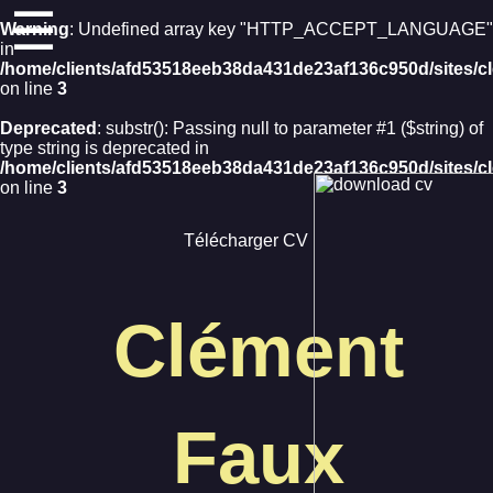
☰
Warning
: Undefined array key "HTTP_ACCEPT_LANGUAGE"
in
/home/clients/afd53518eeb38da431de23af136c950d/sites/cl
on line
3
Deprecated
: substr(): Passing null to parameter #1 ($string) of
type string is deprecated in
/home/clients/afd53518eeb38da431de23af136c950d/sites/cl
on line
3
Télécharger CV
Clément
Faux